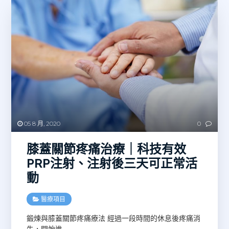
05 8 月, 2020
0
膝蓋關節疼痛治療｜科技有效
PRP注射、注射後三天可正常活
動
醫療項目
鍛煉與膝蓋關節疼痛療法 經過一段時間的休息後疼痛消
失，開始進
…