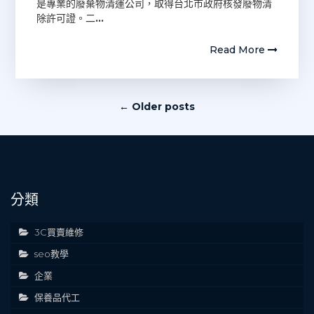
是專業的廢棄物清運公司，取得台北市政府核發廢物清
除許可證。二
…
Read More
文
← Older posts
章
導
覽
分類
3C買賣維修
seo教學
企業
保養品代工