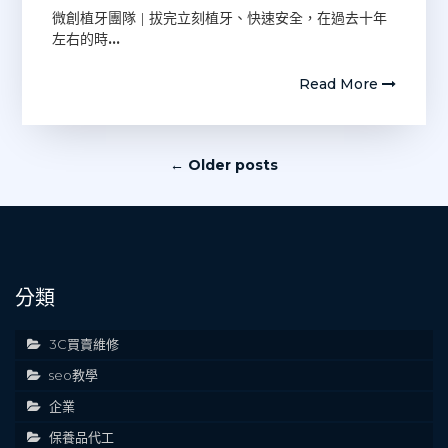
微創植牙團隊 | 拔完立刻植牙、快速安全，在過去十年
左右的時
…
Read More
文
← Older posts
章
導
覽
分類
3C買賣維修
seo教學
企業
保養品代工