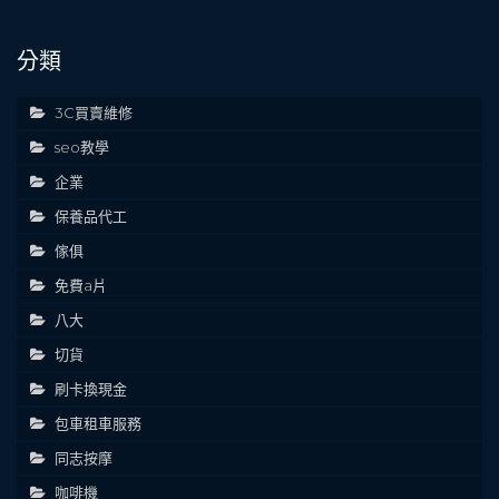
分類
3C買賣維修
seo教學
企業
保養品代工
傢俱
免費a片
八大
切貨
刷卡換現金
包車租車服務
同志按摩
咖啡機