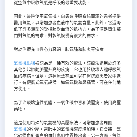
從空氣中吸收氧氣是呼吸的最重要功能。
因此，醫院使用氧氣機。向患有呼吸系統問題的患者提供
醫用氧氣，以增加患者血液中的氧氣含量。此外，它還降
低了許多類型的受損肺對血流的抵抗力。為了滿足衛生部
門對氧氣的需求，對製氧設備有很大的需求。
對於治療充血性心力衰竭，肺氣腫和肺炎等疾病
氧氣機出租
被認為是一種有效的療法。該療法還用於許多
其他引起肺動脈壓升高的疾病。它也用於破壞人體呼吸氧
氣的疾病。但是，這種療法甚至可以在醫院或患者家中進
行。有便攜式氧氣設備，如氧氣機和鼻插管，可在任何地
方使用。
為了治療壞疽性氣體，一氧化碳中毒和減壓病，使用高壓
藥物。
這是使用特殊的氧氣機的高壓療法，可增加患者周圍
氧氣機
的分壓。當肺中的氧氣機濃度增加時，它會將一氧
化碳從血紅蛋白的血紅素組中置換出來。另一方面，氧氣