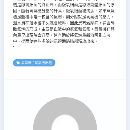
機是厭氧細菌的終止劑，而厭氧細菌是導致氣體細菌的原
因。隨著氧氣機分壓的升高，厭氧細菌被淘汰。如果氧氣
機是體積中唯一包含的氣體，則分壓就是氧氣機的壓力。
潛水員在潛水後不久就會減壓，因此患有減壓病，這會導
致氣泡的形成，主要是血液中的氮氣和氦氣。氧氣機在體
內最早出現時會升高，這有助於將氣泡重新溶解到血液
中，從而使這些多餘的氣體通過肺部釋放出來。
“
氧氣機
/
氧氣機出租