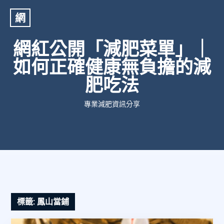
網
網紅公開「減肥菜單」｜
如何正確健康無負擔的減
肥吃法
專業減肥資訊分享
標籤:
鳳山當鋪