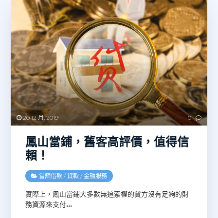
20 12 月, 2019
0
鳳山當鋪，舊客高評價，值得信
賴！
當舖借款
/
貸款
/
金融服務
實際上，鳳山當鋪大多數無追索權的貸方沒有足夠的財
務資源來支付
…