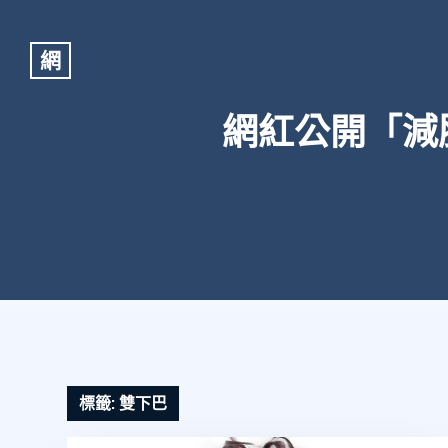
網
網紅公開「減
標籤:
雙下巴