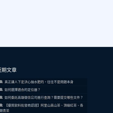
近期文章
真正讓人下定決心抽水肥的，往往不是問題本身
如何選擇適合的定位器？
如何委託高雄徵信公司進行查詢？需要提交哪些文件？
【優質飲料批發商認證】阿里山高山茶、頂級紅茶、各
類青茶