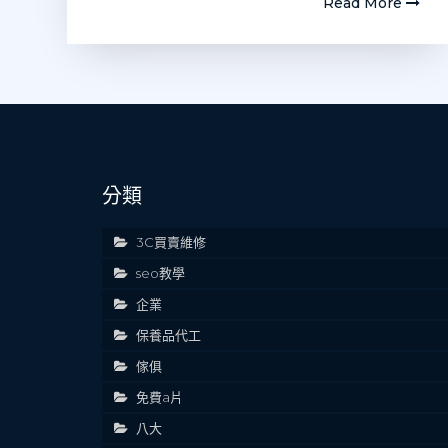
Read More
分類
3C買賣維修
seo教學
企業
保養品代工
傢俱
免費a片
八大