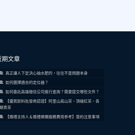
近期文章
真正讓人下定決心抽水肥的，往往不是問題本身
如何選擇適合的定位器？
如何委託高雄徵信公司進行查詢？需要提交哪些文件？
【優質飲料批發商認證】阿里山高山茶、頂級紅茶、各
類青茶
【婚禮主持人＆婚禮樂團服務費用參考】簽約注意事項