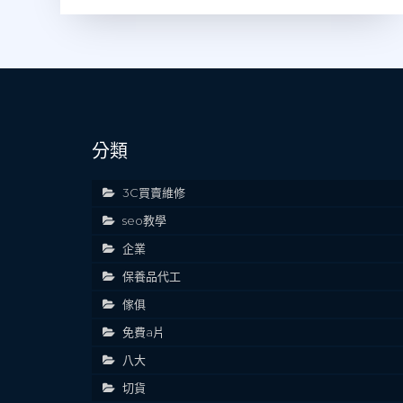
分類
3C買賣維修
seo教學
企業
保養品代工
傢俱
免費a片
八大
切貨