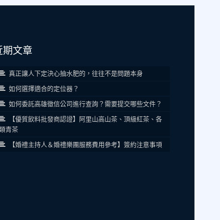
近期文章
真正讓人下定決心抽水肥的，往往不是問題本身
如何選擇適合的定位器？
如何委託高雄徵信公司進行查詢？需要提交哪些文件？
【優質飲料批發商認證】阿里山高山茶、頂級紅茶、各
類青茶
【婚禮主持人＆婚禮樂團服務費用參考】簽約注意事項