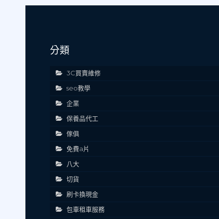
分類
3C買賣維修
seo教學
企業
保養品代工
傢俱
免費a片
八大
切貨
刷卡換現金
包車租車服務