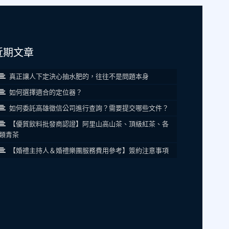
近期文章
真正讓人下定決心抽水肥的，往往不是問題本身
如何選擇適合的定位器？
如何委託高雄徵信公司進行查詢？需要提交哪些文件？
【優質飲料批發商認證】阿里山高山茶、頂級紅茶、各
類青茶
【婚禮主持人＆婚禮樂團服務費用參考】簽約注意事項