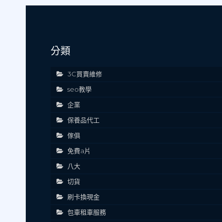
分類
3C買賣維修
seo教學
企業
保養品代工
傢俱
免費a片
八大
切貨
刷卡換現金
包車租車服務