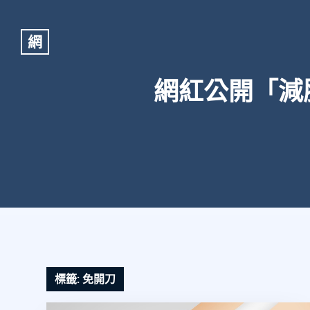
網
網紅公開「減
標籤:
免開刀