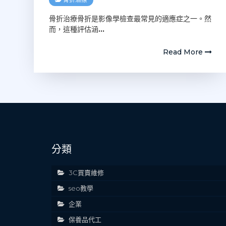
骨折治療骨折是影像學檢查最常見的適應症之一。然
而，這種評估涵
…
Read More
分類
3C買賣維修
seo教學
企業
保養品代工