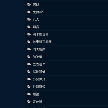
傢俱
免費a片
八大
切貨
刷卡換現金
包車租車服務
同志按摩
咖啡機
嘉義租車
場地租借
外勞仲介
外籍新娘
婚禮
定位器