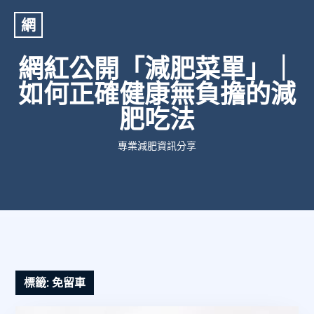
網
網紅公開「減肥菜單」｜
如何正確健康無負擔的減
肥吃法
專業減肥資訊分享
標籤:
免留車