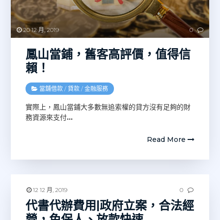
20 12 月, 2019
0
鳳山當鋪，舊客高評價，值得信
賴！
當舖借款
/
貸款
/
金融服務
實際上，鳳山當鋪大多數無追索權的貸方沒有足夠的財
務資源來支付
…
Read More
12 12 月, 2019
0
代書代辦費用|政府立案，合法經
營，免保人、放款快速