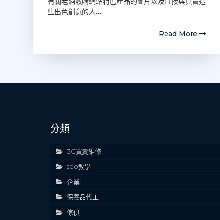
有關老酒收購網站特色產品的圖片以及直接與負責這
些出色創意的人
…
Read More
分類
3C買賣維修
seo教學
企業
保養品代工
傢俱