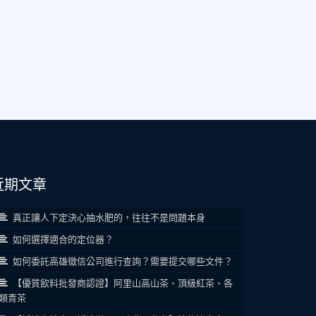
近期文章
真正讓人下定決心抽水肥的，往往不是問題本身
如何選擇適合的定位器？
如何委託高雄徵信公司進行查詢？需要提交哪些文件？
【優質飲料批發商認證】阿里山高山茶、頂級紅茶、各
類青茶