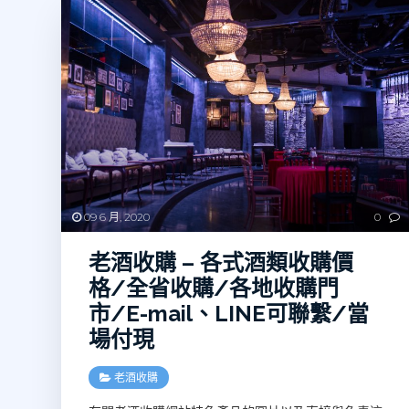
09 6 月, 2020
0
老酒收購 – 各式酒類收購價
格/全省收購/各地收購門
市/E-mail、LINE可聯繫/當
場付現
老酒收購