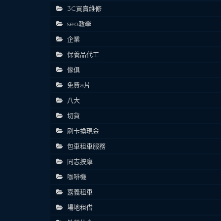
3C買賣維修
seo教學
企業
保養品代工
傢俱
免費a片
八大
切貨
刷卡換現金
包車租車服務
同志按摩
咖啡機
嘉義租車
場地租借