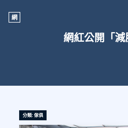
網
網紅公開「減
分類:
傢俱