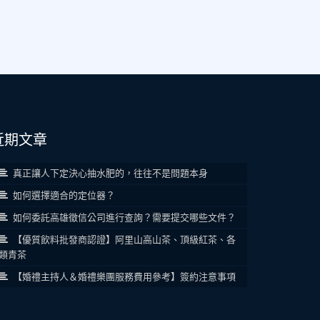
近期文章
真正讓人下定決心抽水肥的，往往不是問題本身
如何選擇適合的定位器？
如何委託高雄徵信公司進行查詢？需要提交哪些文件？
【優質飲料批發商認證】阿里山高山茶、頂級紅茶、各
類青茶
【婚禮主持人＆婚禮樂團服務費用參考】簽約注意事項