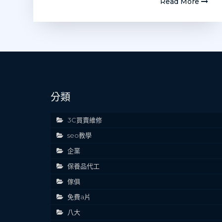
Read More
分類
3C買賣維修
seo教學
企業
保養品代工
傢俱
免費a片
八大