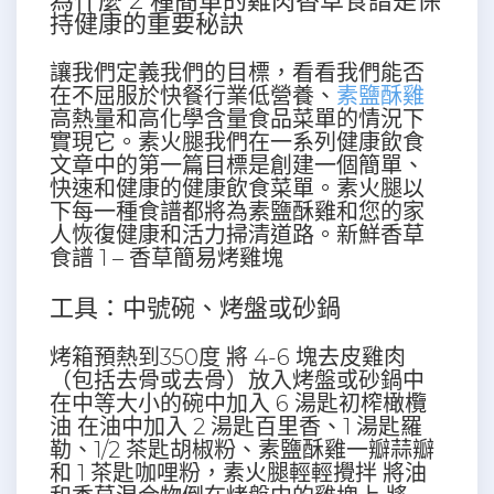
​為什麼 2 種簡單的雞肉香草食譜是保
持健康的重要秘訣
讓我們定義我們的目標，看看我們能否
在不屈服於快餐行業低營養、
素鹽酥雞
高熱量和高化學含量食品菜單的情況下
實現它。素火腿我們在一系列健康飲食
文章中的第一篇目標是創建一個簡單、
快速和健康的健康飲食菜單。素火腿以
下每一種食譜都將為素鹽酥雞和您的家
人恢復健康和活力掃清道路。新鮮香草
食譜 1 – 香草簡易烤雞塊
工具：中號碗、烤盤或砂鍋
烤箱預熱到350度 將 4-6 塊去皮雞肉
（包括去骨或去骨）放入烤盤或砂鍋中
在中等大小的碗中加入 6 湯匙初榨橄欖
油 在油中加入 2 湯匙百里香、1 湯匙羅
勒、1/2 茶匙胡椒粉、素鹽酥雞一瓣蒜瓣
和 1 茶匙咖哩粉，素火腿輕輕攪拌 將油