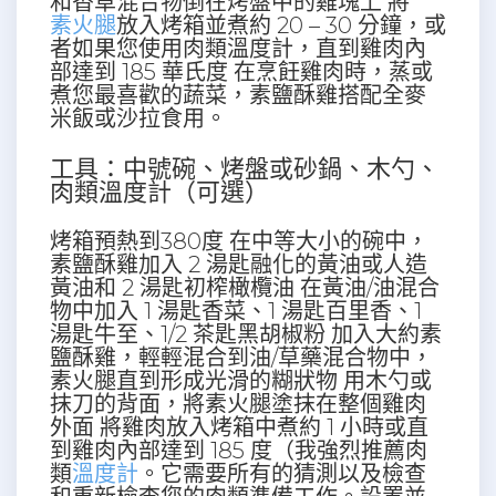
和香草混合物倒在烤盤中的雞塊上 將
素火腿
放入烤箱並煮約 20 – 30 分鐘，或
者如果您使用肉類溫度計，直到雞肉內
部達到 185 華氏度 在烹飪雞肉時，蒸或
煮您最喜歡的蔬菜，素鹽酥雞搭配全麥
米飯或沙拉食用。
工具：中號碗、烤盤或砂鍋、木勺、
肉類溫度計（可選）
烤箱預熱到380度 在中等大小的碗中，
素鹽酥雞加入 2 湯匙融化的黃油或人造
黃油和 2 湯匙初榨橄欖油 在黃油/油混合
物中加入 1 湯匙香菜、1 湯匙百里香、1
湯匙牛至、1/2 茶匙黑胡椒粉 加入大約素
鹽酥雞，輕輕混合到油/草藥混合物中，
素火腿直到形成光滑的糊狀物 用木勺或
抹刀的背面，將素火腿塗抹在整個雞肉
外面 將雞肉放入烤箱中煮約 1 小時或直
到雞肉內部達到 185 度（我強烈推薦肉
類
溫度計
。它需要所有的猜測以及檢查