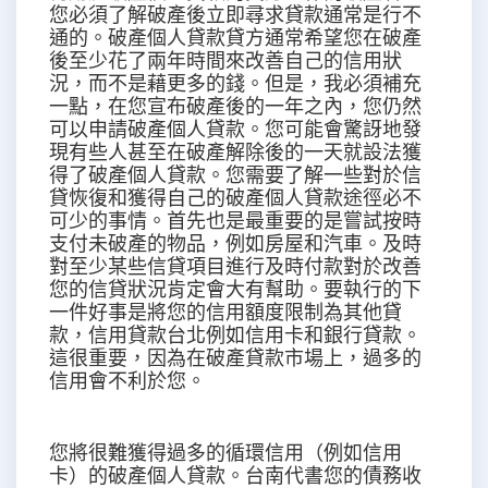
您必須了解破產後立即尋求貸款通常是行不
通的。破產個人貸款貸方通常希望您在破產
後至少花了兩年時間來改善自己的信用狀
況，而不是藉更多的錢。但是，我必須補充
一點，在您宣布破產後的一年之內，您仍然
可以申請破產個人貸款。您可能會驚訝地發
現有些人甚至在破產解除後的一天就設法獲
得了破產個人貸款。您需要了解一些對於信
貸恢復和獲得自己的破產個人貸款途徑必不
可少的事情。首先也是最重要的是嘗試按時
支付未破產的物品，例如房屋和汽車。及時
對至少某些信貸項目進行及時付款對於改善
您的信貸狀況肯定會大有幫助。要執行的下
一件好事是將您的信用額度限制為其他貸
款，信用貸款台北例如信用卡和銀行貸款。
這很重要，因為在破產貸款市場上，過多的
信用會不利於您。
您將很難獲得過多的循環信用（例如信用
卡）的破產個人貸款。台南代書您的債務收