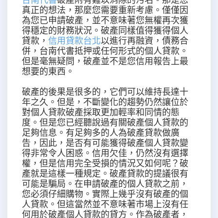
真正的想法，那麼您需要重新考慮。僅僅因
為您已申請破產，並不意味著您無權再次獲
得穩定的財務狀況。破產同樣值得獲得個人
貸款，
信用貸款台北
以進行再融資，債務合
併，台南代書抵押或任何形式的個人貸款。
但是毫無疑問，破產並不是您信用報告上最
想要的東西。
破產的後果是很多的，它們可以維持長達十
年之久。但是，不斷變化的趨勢仍然讓位於
對個人貸款破產採取更加輕率和同情的態
度。但是您已經聽說過有關破產個人貸款的
足夠信息。有足夠多的人為破產貸款做廣
告，因此，是否有可能獲得破產個人貸款變
得非常令人困惑。信用欠佳，仍然沒有選擇
權，但是信用完全受損的情況又如何呢？破
產就是這樣一種規定。破產貸款的提議很有
可能是騙局。在申請破產的個人貸款之前，
您必須仔細購物。實際上幾乎沒有破產的個
人貸款。但這當然並不意味著市場上沒有任
何用於破產個人貸款的貸方。作為破產者，