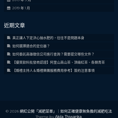
2019 年 1 月
近期文章
真正讓人下定決心抽水肥的，往往不是問題本身
如何選擇適合的定位器？
如何委託高雄徵信公司進行查詢？需要提交哪些文件？
【優質飲料批發商認證】阿里山高山茶、頂級紅茶、各類青茶
【婚禮主持人＆婚禮樂團服務費用參考】簽約注意事項
© 2026
網紅公開「減肥菜單」｜如何正確健康無負擔的減肥吃法
.
Theme by
Akila Thiwanka
.