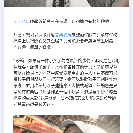
concept.
苗栗必玩
讓學齡前兒童在操場上玩的簡單有趣的遊戲：
那麼，您可以採取什麼
苗栗必玩
來鼓勵學齡前兒童在學校
操場上玩得開心又安全呢？您可能需要考慮為學生組織一
些有趣，簡單的遊戲。
1.沙箱：如果有一件小孩子為之瘋狂的事情，那就是在沙地
裡玩耍。配備了鏟子，水桶和各種其他玩具，學齡前兒童
可以在操場上的沙箱中感覺像是宇宙的主人。這不僅可以
讓孩子們與朋友們一起玩耍，還可以鼓勵孩子們創造性地
思考，並用堆積的沙子建造摩天大樓或城堡。無論您是只
是想在遊樂區的角落裡放一個小沙盒，還是要用沙子覆蓋
操場的更大部分-這也是一個不錯的安全功能-這對於學齡
前兒童來說是必須的。