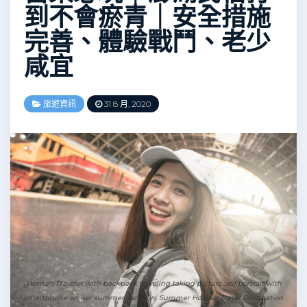
到不會瘀青｜安全措施
完善、體驗戰鬥、老少
咸宜
旅遊資訊
31 8 月, 2020
Woman Traveler with backpack traveling taking picture self portrait with
smartphone on her summer vacation. Summer Holiday Travel Destination