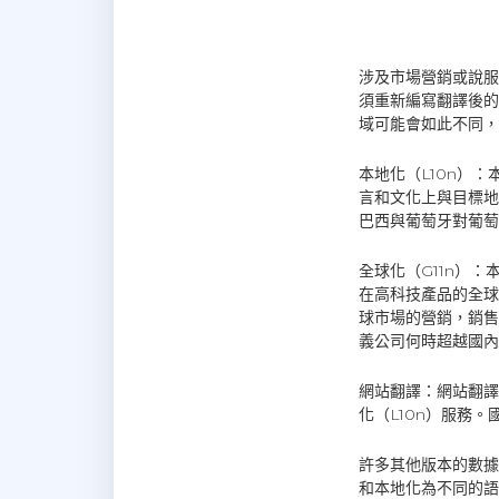
涉及市場營銷或說服
須重新編寫翻譯後的
域可能會如此不同，
本地化（L10n）
言和文化上與目標地
巴西與葡萄牙對葡萄
全球化（G11n）
在高科技產品的全球
球市場的營銷，銷售
義公司何時超越國內
網站翻譯：網站翻譯
化（L10n）服務。
許多其他版本的數據
和本地化為不同的語