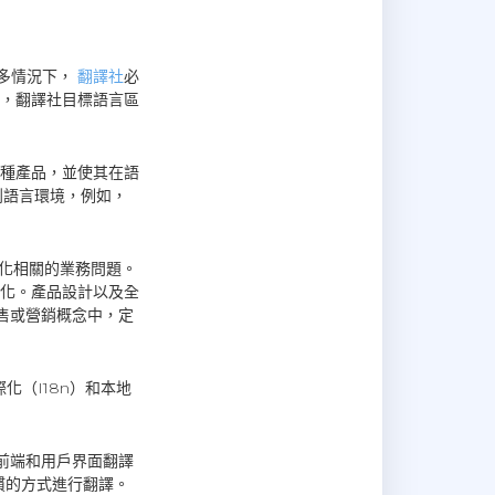
許多情況下，
翻譯社
必
，翻譯社目標語言區
一種產品，並使其在語
到語言環境，例如，
球化相關的業務問題。
化。產品設計以及全
售或營銷概念中，定
化（I18n）和本地
的前端和用戶界面翻譯
慣的方式進行翻譯。