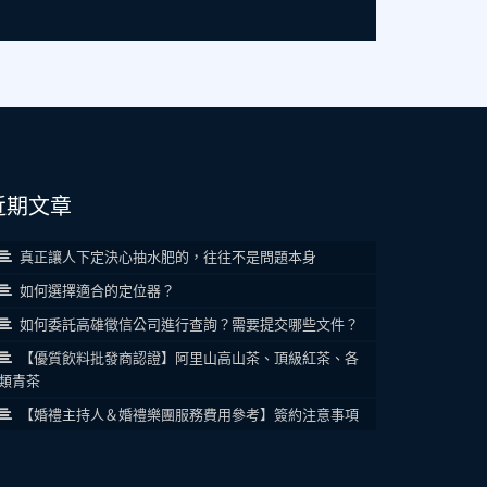
近期文章
真正讓人下定決心抽水肥的，往往不是問題本身
如何選擇適合的定位器？
如何委託高雄徵信公司進行查詢？需要提交哪些文件？
【優質飲料批發商認證】阿里山高山茶、頂級紅茶、各
類青茶
【婚禮主持人＆婚禮樂團服務費用參考】簽約注意事項