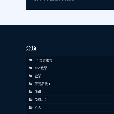
分類
3C買賣維修
seo教學
企業
保養品代工
傢俱
免費a片
八大