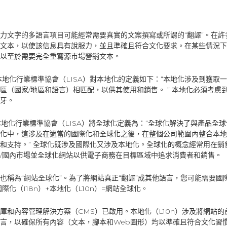
力文字的多語言項目可能經常需要真實的文案撰寫或所謂的“翻譯”。在
文本，以使該信息具有說服力，並且準確且符合文化要求。在某些情況下
以至於需要完全重寫源市場營銷文本。
：本地化行業標準協會（LISA）對本地化的定義如下：“本地化涉及到獲取
區（國家/地區和語言）相匹配，以供其使用和銷售。 ” 本地化必須考慮
牙。
：本地化行業標準協會（LISA）將全球化定義為：“全球化解決了與產品全
化中，這涉及在適當的國際化和全球化之後，在整個公司範圍內整合本地
和支持。” 全球化既涉及國際化又涉及本地化。全球化的概念經常用在銷
/國內市場並全球化網站以供電子商務在目標區域中追求消費者和銷售。
也稱為“網站全球化”。為了將網站真正“翻譯”成其他語言，您可能需要國際
國際化（I18n）+本地化（L10n）=網站全球化。
庫和內容管理解決方案（CMS）已啟用。本地化（L10n）涉及將網站
言，以確保所有內容（文本，腳本和Web圖形）均以準確且符合文化習