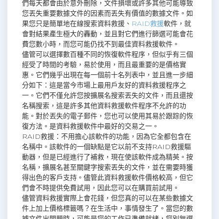
們每天都會由於意外刪除，文件損壞或許多其他可能導致
您丟失重要數據文件的因素而丟失有價值的數據文件。如
果您只是簡單地在線搜索資料救援、
RAID救援
軟件，就
會對結果產生極大的轟動，並且對它們進行篩選可能會花
費您數小時，而您可能仍找不到最佳資料救援軟件。
儘管可以選擇數百種不同的恢復軟件程序，但似乎有三個
經受了時間的考驗，易於使用，而且最重要的是價格實
惠。它們幾乎出現在每一個前十名列表中，並且進一步細
分如下：這是當今市場上最用戶友好的資料救援程序之
一。它們不僅允許您按擴展名搜索丟失的文件，而且還按
名稱搜索，這是許多其他資料救援軟件程序不允許的功
能。對於丟失的電子郵件，您也可以使用其易於跟踪的恢
復方法。是資料救援軟件中最好的交易之一。
RAID救援：不用擔心該軟件的功能，因為它全都包含在
名稱中。該軟件的一個缺點是它以前不支持RAID救援驅
動器，但是已經進行了補救，現在使該軟件成為精英。按
名稱，擴展名甚至關鍵字搜索丟失的文件，並在需要時獲
得出色的客戶支持。儘管此資料救援軟件價格較高，但它
們會不時提供免費試用，因此您可以在購買前試用。
儘管資料救援實際上會花錢，但您真的可以在某些數據文
件上加上價格標籤嗎？在生活中，事情發生了。當您的數
據文件出問題時，可能是您的工作已準備就緒，您別無選