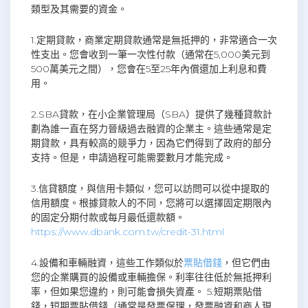
類型及其需要的資金。
1.定期貸款，商業定期貸款通常是無抵押的，非常適合一次
性支出。您會收到一筆一次性付款（通常在5,000美元到
500萬美元之間），您會在5至25年內償還加上利息和費
用。
2.SBA貸款，在小企業管理局（SBA）提供了幾種貸款計
劃為誰一直在努力晉級過去融資的企業主。這些通常是定
期貸款，具有較高的競爭力，因為它們得到了政府的部分
支持。但是，申請過程可能需要數月才能完成。
3.信貸額度，與信用卡類似，您可以訪問可以從中提取的
信用額度。根據貸款人的不同，您將可以選擇固定期限內
的固定分期付款或每月最低還款額。
https://www.dbank.com.tw/credit-31.html
4.設備和車輛融資，這些工作類似於
票貼借錢
，但它們由
您的企業購買的設備或車輛擔保。利率往往低於無抵押利
率，但如果您違約，則可能會損失資產。 5.短期票貼借
錢，短期票貼借錢（通常是發票保理，發票融資和商人現