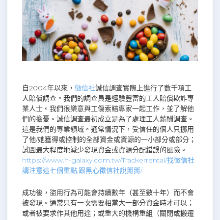
自2004年以來，
徵信社
誠信調查實際上進行了數千項工
人賠償調查。我們的調查員是經驗豐富的工人賠償欺詐專
業人士。我們很樂意與工傷索賠專家一起工作，並了解他
們的擔憂。誠信調查最初成立是為了處理工人薪酬調查。
這是我們的專業領域。通常情況下，受信任的個人只挪用
了他/她獲得或控制的全部資金或資源的一小部分或部分；
試圖最大程度地減少發現資金或資源分配錯誤的風險。
https://www.h-galaxy.com.tw/Trackerrental/找徵信社
請注意這七個重點,跟黑心徵信社說掰掰/
成功後，盜用行為可能會持續數年（甚至數十年）而不會
被發現。通常只有一次需要相當大一部分資金時才可以；
或者被要求作其他用途；或重大的機構重組（關閉或搬遷