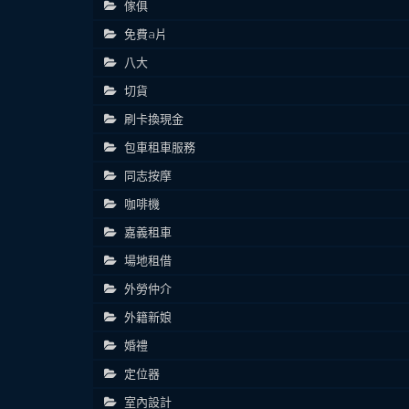
傢俱
免費a片
八大
切貨
刷卡換現金
包車租車服務
同志按摩
咖啡機
嘉義租車
場地租借
外勞仲介
外籍新娘
婚禮
定位器
室內設計