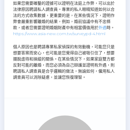
如果您需要確鑿的證據可以證明在法庭上作弊，可以出於
法律原因聘請私人調查員。專業的私人眼睛知道如何以合
法的方式收集數據，更重要的是，在某些情況下，證明作
弊會嚴重影響離婚的結果，例如，婚前協議中有不忠條
款，或者您需要證明婚姻財產中有相當價值用於
外遇
時。
https://www.asia-new.com.tw/surveypd-4.html
個人原因也是聘請專業私家偵探的有效動機，可能您只是
想要答案而安心，也可能是您覺得自己被吸引住了，想要
擺脫虐待和操縱的關係。在某些情況下，如果家庭雙方都
反對可能的離婚，而您必須為自己辯護並證明有外遇，則
聘請私人調查員是合乎邏輯的做法，無論如何，僱用私人
調查員可以消除疑慮，並讓您恢復理智。