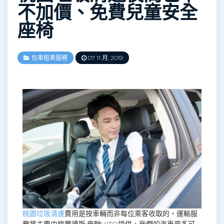
不加價、免費兒童安全
座椅
包車租車服務
07 11 月, 2019
桃園垃圾清運
費用是按車輛而非每位乘客收取的，運輸服
務將主要由梅賽德斯·奔馳VITO提供，我們的汽車最多可