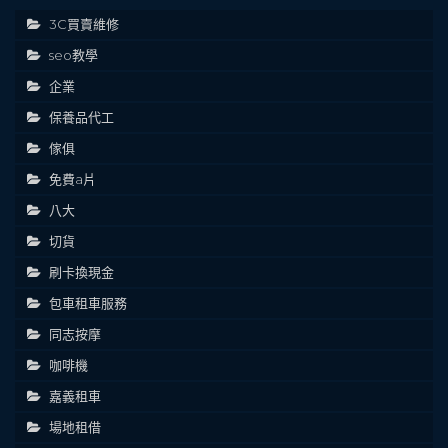
3C買賣維修
seo教學
企業
保養品代工
傢俱
免費a片
八大
切貨
刷卡換現金
包車租車服務
同志按摩
咖啡機
嘉義租車
場地租借