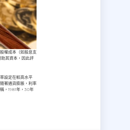
股權成本（如股息支
資助其資本，因此評
率設定在較高水平
隨著通貨膨脹，利率
，1981年，30年