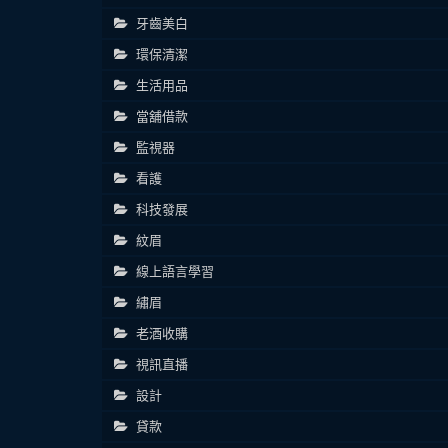
牙齒美白
環保清潔
生活用品
當舖借款
監視器
看護
科技發展
紋眉
線上語言學習
繡眉
老酒收購
視訊直播
設計
貸款