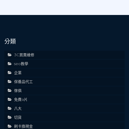
分類
3C買賣維修
seo教學
企業
保養品代工
傢俱
免費a片
八大
切貨
刷卡換現金