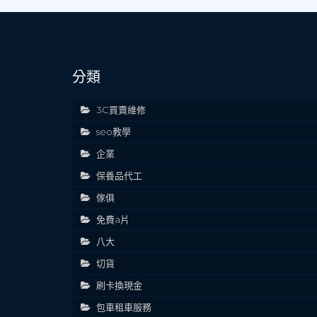
分類
3C買賣維修
seo教學
企業
保養品代工
傢俱
免費a片
八大
切貨
刷卡換現金
包車租車服務