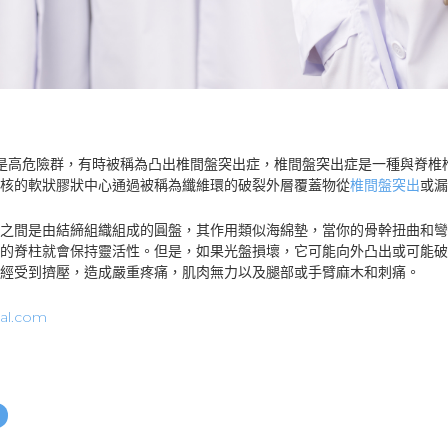
是高危險群，有時被稱為凸出椎間盤突出症，椎間盤突出症是一種與脊椎
核的軟狀膠狀中心通過被稱為纖維環的破裂外層覆蓋物從
椎間盤突出
或漏
之間是由結締組織組成的圓盤，其作用類似海綿墊，當你的骨幹扭曲和彎
的脊柱就會保持靈活性。但是，如果光盤損壞，它可能向外凸出或可能破
經受到擠壓，造成嚴重疼痛，肌肉無力以及腿部或手臂麻木和刺痛。
ial.com