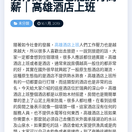
薪｜高雄酒店上班
未分類
16 1 月, 2019
隨著如今社會的發展，
高雄酒店上班
人們工作壓力也是越
來越大，所以很多人喜歡出去旅遊。一說到旅遊的話，大
家一定都會想到住宿環境，很多人應該都住過賓館，高雄
酒店上班或者是酒店，通常來說房價越高一般住的都非常
的好，其實在國外很早就興起了一股原生態酒店的潮流，
這種原生態指的是酒店不提供熱水熟食，高雄酒店上班所
有的一切都要自行打理，而這類型的酒店也是非常的出
名。今天給大家介紹的這座酒店位於瑞典的深山中，高雄
酒店上班整個酒店都是以原始木材搭建，房間也是簡簡單
單的塗上了山泥土用來防風，很多人都吐槽，在看到這樣
的房間之後表示就像一個墳頭一樣。這家酒店沒有任何的
服務人員，也不提供水電等任何東西，高雄酒店上班如果
你需要水，那麼就必須自己去僟百米外面承接湖泊的水以
及山泉水，如果要吃的話，酒店會給大家提供漁具或是肉
類，大家可以自己去釣魚或者是烤肉。到了夜晚這裡則是