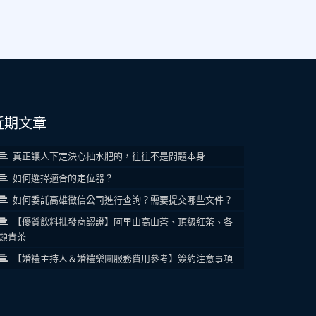
近期文章
真正讓人下定決心抽水肥的，往往不是問題本身
如何選擇適合的定位器？
如何委託高雄徵信公司進行查詢？需要提交哪些文件？
【優質飲料批發商認證】阿里山高山茶、頂級紅茶、各
類青茶
【婚禮主持人＆婚禮樂團服務費用參考】簽約注意事項