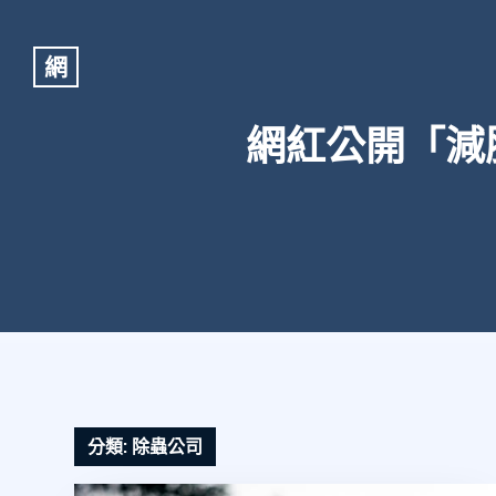
網
網紅公開「減
分類:
除蟲公司