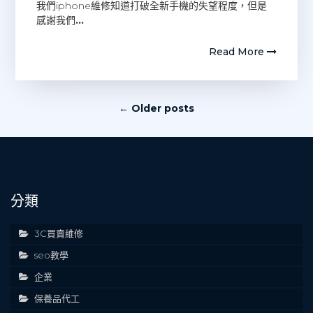
我們iphone維修知道打破全新手機的失望程度，但是
感謝我們
…
Read More
文
← Older posts
章
導
覽
分類
3C買賣維修
seo教學
企業
保養品代工