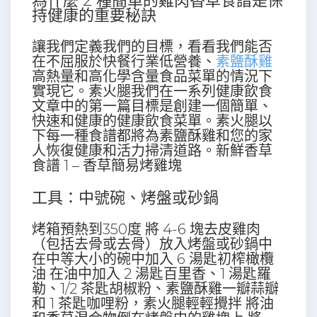
​為什麼 2 種簡單的雞肉香草食譜是保
持健康的重要秘訣
讓我們定義我們的目標，看看我們能否
在不屈服於快餐行業低營養、
素鹽酥雞
高熱量和高化學含量食品菜單的情況下
實現它。素火腿我們在一系列健康飲食
文章中的第一篇目標是創建一個簡單、
快速和健康的健康飲食菜單。素火腿以
下每一種食譜都將為素鹽酥雞和您的家
人恢復健康和活力掃清道路。新鮮香草
食譜 1 – 香草簡易烤雞塊
工具：中號碗、烤盤或砂鍋
烤箱預熱到350度 將 4-6 塊去皮雞肉
（包括去骨或去骨）放入烤盤或砂鍋中
在中等大小的碗中加入 6 湯匙初榨橄欖
油 在油中加入 2 湯匙百里香、1 湯匙羅
勒、1/2 茶匙胡椒粉、素鹽酥雞一瓣蒜瓣
和 1 茶匙咖哩粉，素火腿輕輕攪拌 將油