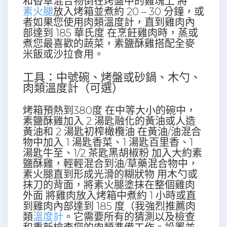
和香草混合物倒在烤盤中的雞塊上 將
素火腿
放入烤箱並煮約 20 – 30 分鐘，或
者如果您使用肉類溫度計，直到雞肉內
部達到 185 華氏度 在烹飪雞肉時，蒸或
煮您最喜歡的蔬菜，素鹽酥雞搭配全麥
米飯或沙拉食用。
工具：中號碗、烤盤或砂鍋、木勺、
肉類溫度計（可選）
烤箱預熱到380度 在中等大小的碗中，
素鹽酥雞加入 2 湯匙融化的黃油或人造
黃油和 2 湯匙初榨橄欖油 在黃油/油混合
物中加入 1 湯匙香菜、1 湯匙百里香、1
湯匙牛至、1/2 茶匙黑胡椒粉 加入大約素
鹽酥雞，輕輕混合到油/草藥混合物中，
素火腿直到形成光滑的糊狀物 用木勺或
抹刀的背面，將素火腿塗抹在整個雞肉
外面 將雞肉放入烤箱中煮約 1 小時或直
到雞肉內部達到 185 度（我強烈推薦肉
類
溫度計
。它需要所有的猜測以及檢查